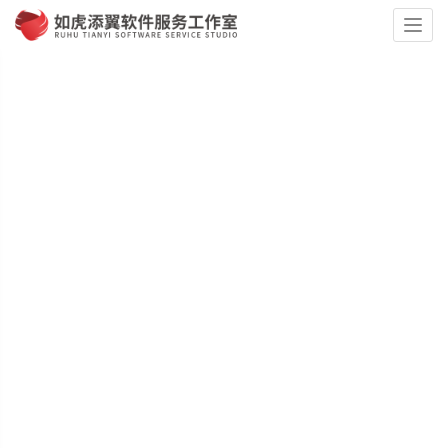
Togg
navig
软件定制 如此简单
原型图设计、UI设计、软件开发一站式服务，最快两周完成
企业
Android/IOS
公众
抖音/钉钉/微信
100
+
管网
应用
号/H5
小程序
60
2000
+
+
100多名核心技术
覆盖60个行业以
成功交付
经验丰富并且专
上
2000+作品
业