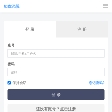
如虎添翼
Tog
nav
登 录
注 册
账号
密码
保持会话
忘记密码?
登 录
还没有账号？点击注册